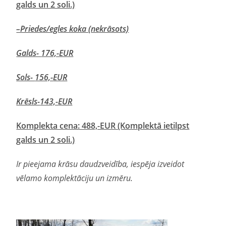
galds un 2 soli.)
–Priedes/egles koka (
nekrāsots)
Galds-
176,-
EUR
Sols-
156,-
EUR
Krēsls-
143,-
EUR
Komplekta cena: 488,-EUR (Komplektā ietilpst
galds un 2 soli.)
Ir pieejama krāsu daudzveidība, iespēja izveidot
vēlamo komplektāciju un izmēru.