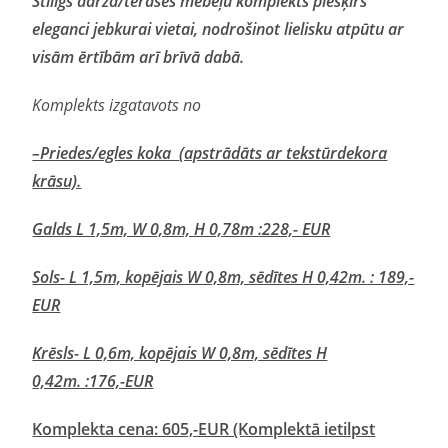
Stilīgs dārza/terases mēbeļu komplekts piešķirs
eleganci jebkurai vietai, nodrošinot lielisku atpūtu ar
visām ērtībām arī brīvā dabā.
Komplekts izgatavots no
–Priedes/egles koka
(apstrādāts ar tekstūrdekora
krāsu).
Galds L 1,5m, W 0,8m, H 0,78m
:228,- EUR
Sols- L 1,5m, kopējais W 0,8m, sēdītes H 0,42m.
: 189,-
EUR
Krēsls- L 0,6m, kopējais W 0,8m, sēdītes H
0,42m.
:176,-EUR
Komplekta cena: 605,-EUR (Komplektā ietilpst