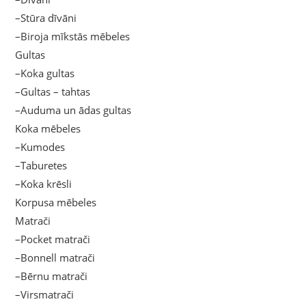
–Stūra dīvāni
–Biroja mīkstās mēbeles
Gultas
–Koka gultas
–Gultas – tahtas
–Auduma un ādas gultas
Koka mēbeles
–Kumodes
–Taburetes
–Koka krēsli
Korpusa mēbeles
Matrači
–Pocket matrači
–Bonnell matrači
–Bērnu matrači
–Virsmatrači