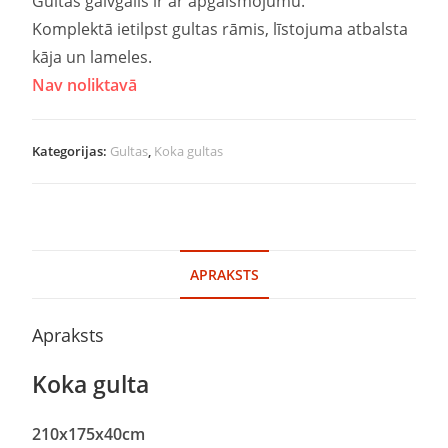
Gultas galvgalis ir ar apgaismojumu.
Komplektā ietilpst gultas rāmis, līstojuma atbalsta
kāja un lameles.
Nav noliktavā
Kategorijas:
Gultas
,
Koka gultas
APRAKSTS
Apraksts
Koka gulta
210
x
175
x40cm