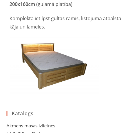
200
x
160
cm
(guļamā platība)
Komplektā ietilpst gultas rāmis, līstojuma atbalsta
kāja un lameles.
Katalogs
Akmens masas izlietnes