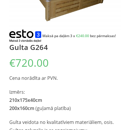
Maksā pa daļām 3 x
€
240.00
bez pārmaksas!
Gulta G264
€
720.00
Cena norādīta ar PVN.
Izmērs:
210
x
175
x40cm
200
x
160
cm
(guļamā platība)
Gulta veidota no kvalitatīviem materiāliem, osis.