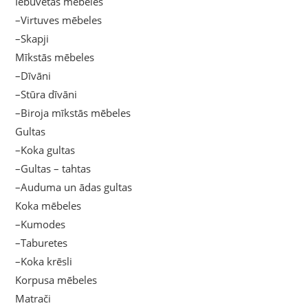
Iebūvētās mēbeles
–Virtuves mēbeles
–Skapji
Mīkstās mēbeles
–Dīvāni
–Stūra dīvāni
–Biroja mīkstās mēbeles
Gultas
–Koka gultas
–Gultas – tahtas
–Auduma un ādas gultas
Koka mēbeles
–Kumodes
–Taburetes
–Koka krēsli
Korpusa mēbeles
Matrači