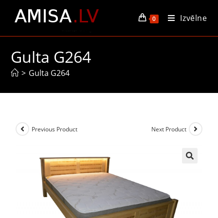
Izvēlne
0
Gulta G264
>
Gulta G264
Previous Product
Next Product