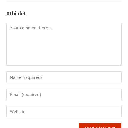
Atbildēt
Comment
Enter
your
name
Enter
or
your
username
email
Enter
to
address
your
comment
to
website
comment