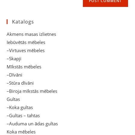
URL
(optional)
Katalogs
Akmens masas izlietnes
Iebūvētās mēbeles
–Virtuves mēbeles
–Skapji
Mīkstās mēbeles
–Dīvāni
–Stūra dīvāni
–Biroja mīkstās mēbeles
Gultas
–Koka gultas
–Gultas – tahtas
–Auduma un ādas gultas
Koka mēbeles