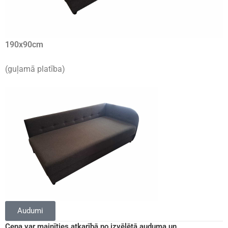
190
x
90
cm
(guļamā platība)
Audumi
Cena var mainīties atkarībā no izvēlētā auduma un