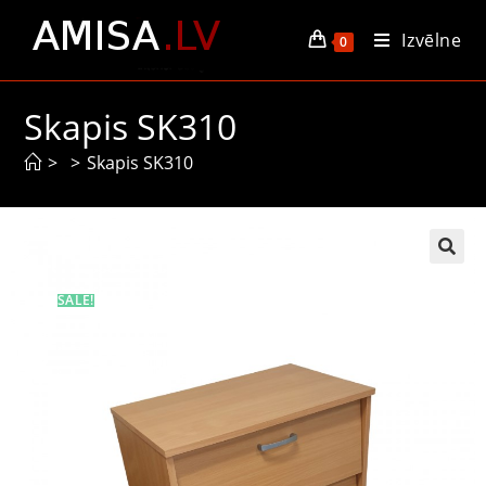
Izvēlne
0
Skapis SK310
>
>
Skapis SK310
SALE!