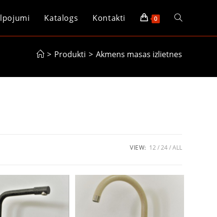
lpojumi
Katalogs
Kontakti
Toggle
0
website
>
Produkti
>
Akmens masas izlietnes
search
VIEW:
12
24
ALL