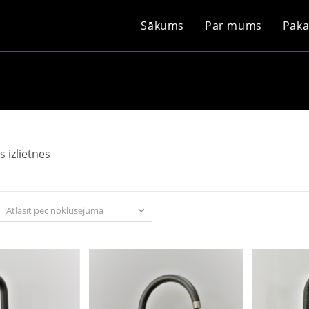
Sākums
Par mums
Paka
 izlietnes
Atlasīt pēc noklusējuma