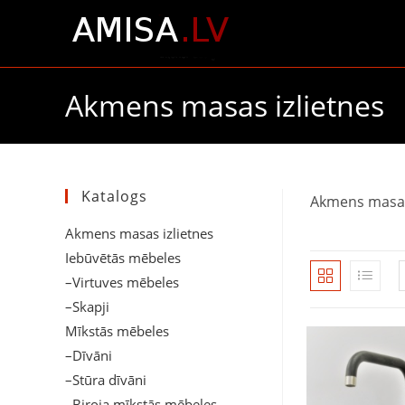
Skip
to
content
Akmens masas izlietnes
Katalogs
Akmens masas
Akmens masas izlietnes
Iebūvētās mēbeles
–Virtuves mēbeles
–Skapji
Mīkstās mēbeles
–Dīvāni
–Stūra dīvāni
–Biroja mīkstās mēbeles