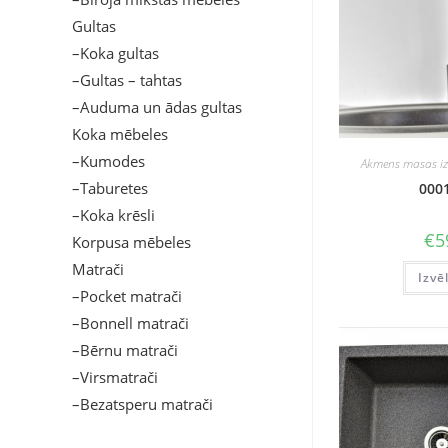
Gultas
–Koka gultas
–Gultas – tahtas
–Auduma un ādas gultas
Koka mēbeles
–Kumodes
Akmens masas izl
–Taburetes
0001
–Koka krēsli
€
5
Korpusa mēbeles
Matrači
Izvē
–Pocket matrači
–Bonnell matrači
–Bērnu matrači
–Virsmatrači
–Bezatsperu matrači