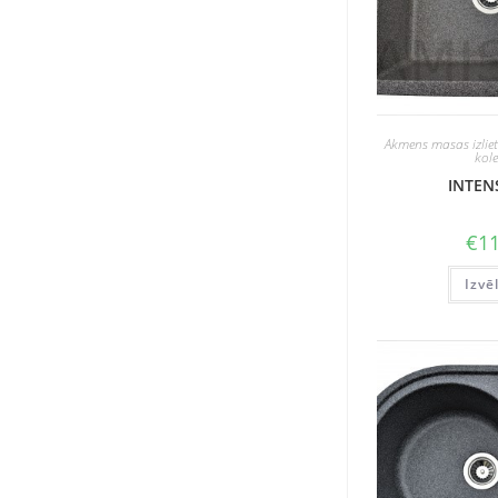
Akmens masas izlie
kole
INTEN
€
11
Izvē