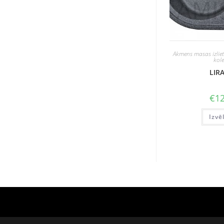
Akmens masas izlie
kole
LIRA
€
12
Izvē