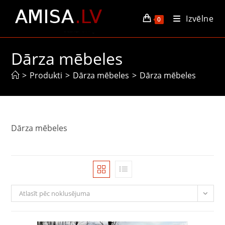
Skip
Izvēlne
to
0
content
Dārza mēbeles
>
Produkti
>
Dārza mēbeles
>
Dārza mēbeles
Dārza mēbeles
Atlasīt pēc noklusējuma