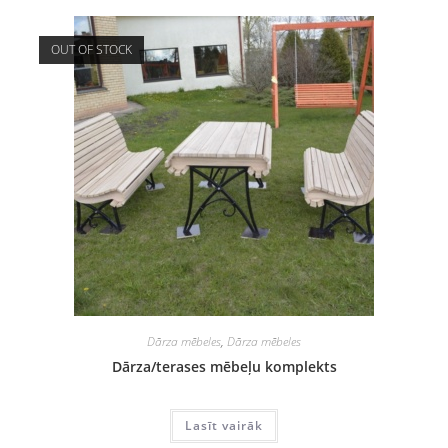
OUT OF STOCK
Dārza mēbeles
,
Dārza mēbeles
Dārza/terases mēbeļu komplekts
Lasīt vairāk