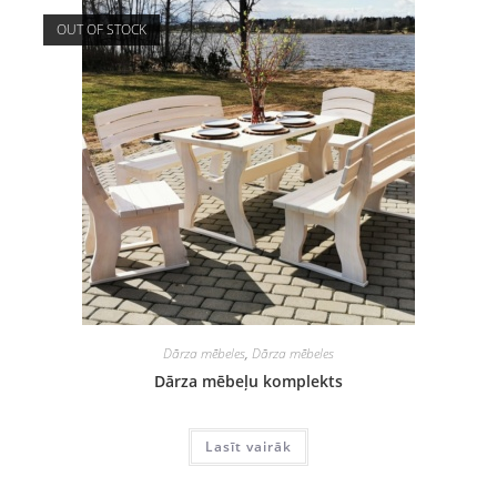
OUT OF STOCK
Dārza mēbeles
,
Dārza mēbeles
Dārza mēbeļu komplekts
Lasīt vairāk