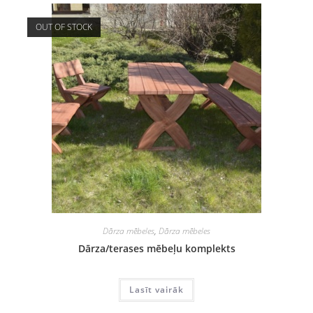
OUT OF STOCK
Dārza mēbeles
,
Dārza mēbeles
Dārza/terases mēbeļu komplekts
Lasīt vairāk