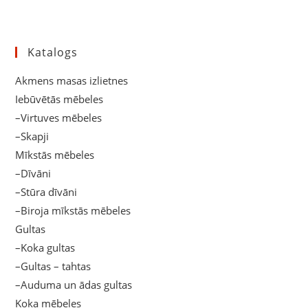
Katalogs
Akmens masas izlietnes
Iebūvētās mēbeles
–Virtuves mēbeles
–Skapji
Mīkstās mēbeles
–Dīvāni
–Stūra dīvāni
–Biroja mīkstās mēbeles
Gultas
–Koka gultas
–Gultas – tahtas
–Auduma un ādas gultas
Koka mēbeles