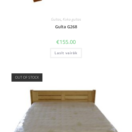
Gultas
,
Koka gultas
Gulta G268
€
155.00
Lasīt vairāk
OUT OF STOCK