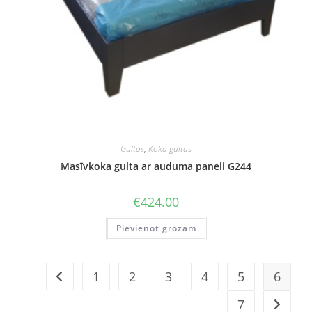
Gultas
,
Koka gultas
Masīvkoka gulta ar auduma paneli G244
€
424.00
Pievienot grozam
1
2
3
4
5
6
7