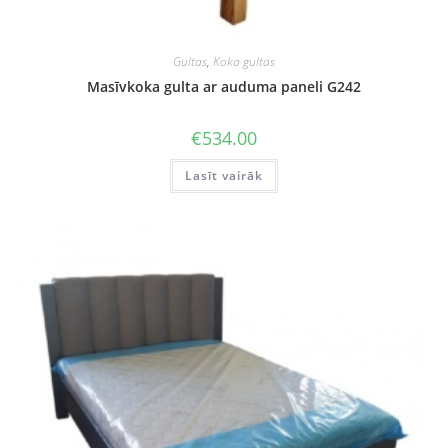
Gultas
,
Koka gultas
Masīvkoka gulta ar auduma paneli G242
€
534.00
Lasīt vairāk