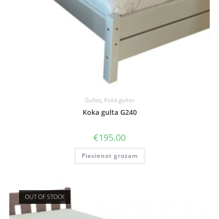
Gultas
,
Koka gultas
Koka gulta G240
€
195.00
Pievienot grozam
OUT OF STOCK