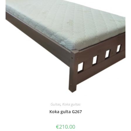
Gultas
,
Koka gultas
Koka gulta G267
€
210.00