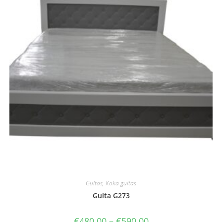
Gultas
,
Koka gultas
Gulta G273
Price
€
480.00
–
€
590.00