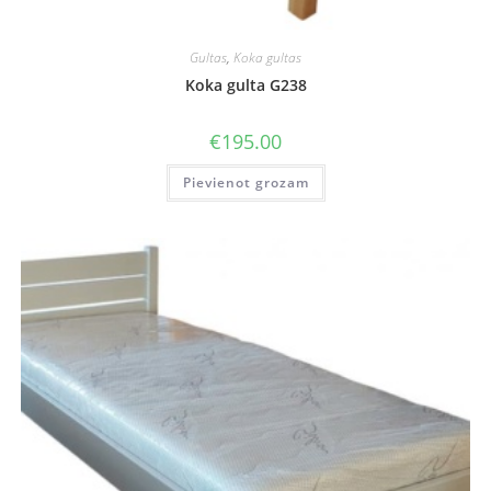
Gultas
,
Koka gultas
Koka gulta G238
€
195.00
Pievienot grozam