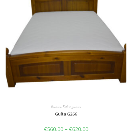
Gultas
,
Koka gultas
Gulta G266
Price
€
560.00
–
€
620.00