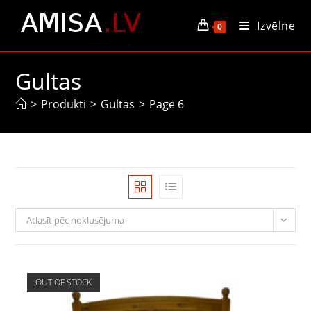
Skip
Izvēlne
to
0
content
Gultas
>
Produkti
>
Gultas
>
Page 6
Atlasīt pēc noklusējuma
OUT OF STOCK