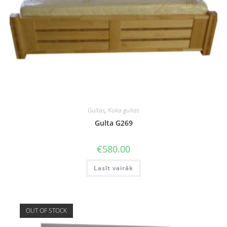
Gultas
,
Koka gultas
Gulta G269
€
580.00
Lasīt vairāk
OUT OF STOCK