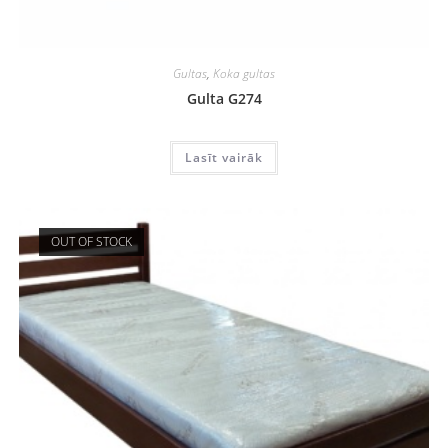
Gultas
,
Koka gultas
Gulta G274
Lasīt vairāk
OUT OF STOCK