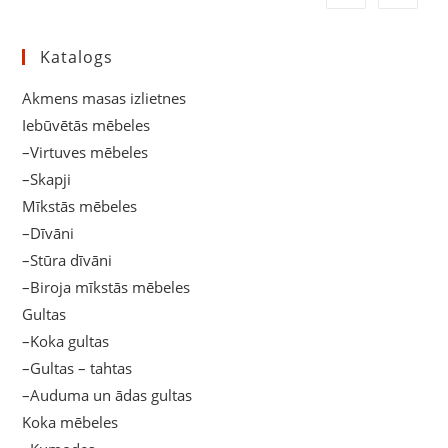
Katalogs
Akmens masas izlietnes
Iebūvētās mēbeles
–Virtuves mēbeles
–Skapji
Mīkstās mēbeles
–Dīvāni
–Stūra dīvāni
–Biroja mīkstās mēbeles
Gultas
–Koka gultas
–Gultas – tahtas
–Auduma un ādas gultas
Koka mēbeles