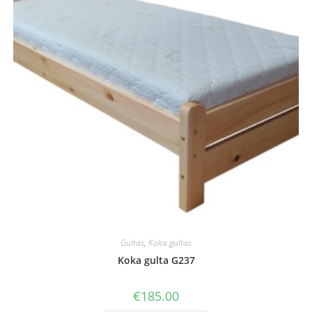
Gultas
,
Koka gultas
Koka gulta G237
€
185.00