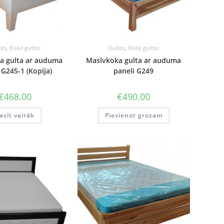
tas
,
Koka gultas
Gultas
,
Koka gultas
a gulta ar auduma
Masīvkoka gulta ar auduma
 G245-1 (Kopija)
paneli G249
€
468.00
€
490.00
asīt vairāk
Pievienot grozam