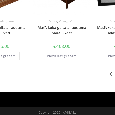
oka gultas
Gultas
,
Koka gultas
Gul
lta ar auduma
Masīvkoka gulta ar auduma
Masīvkoka
i G270
paneli G272
āda
5.00
€
468.00
ot grozam
Pievienot grozam
Pie
Copyright 2026 - AMISA.LV