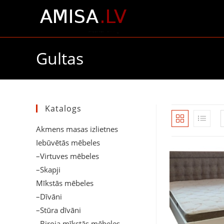
Skip
to
content
Gultas
Katalogs
Akmens masas izlietnes
Iebūvētās mēbeles
–Virtuves mēbeles
–Skapji
Mīkstās mēbeles
–Dīvāni
–Stūra dīvāni
–Biroja mīkstās mēbeles