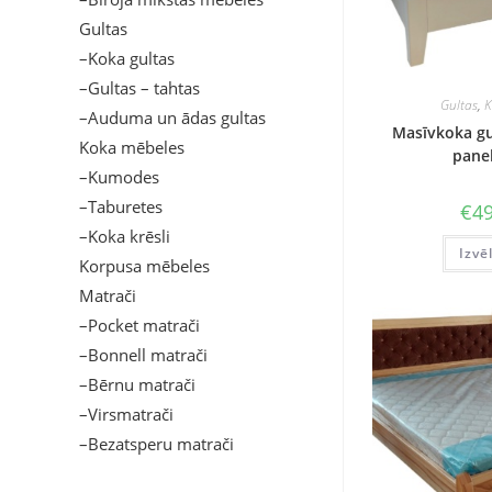
Gultas
–Koka gultas
–Gultas – tahtas
Gultas
,
K
–Auduma un ādas gultas
Masīvkoka gu
Koka mēbeles
panel
–Kumodes
–Taburetes
€
49
–Koka krēsli
Izvē
Korpusa mēbeles
Matrači
–Pocket matrači
–Bonnell matrači
–Bērnu matrači
–Virsmatrači
–Bezatsperu matrači