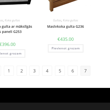
tas
,
Koka gultas
Gultas
,
Koka gultas
 gulta ar mākslīgās
Masīvkoka gulta G236
s paneli G253
€
435.00
€
396.00
Pievienot grozam
vienot grozam
1
2
3
4
5
6
7