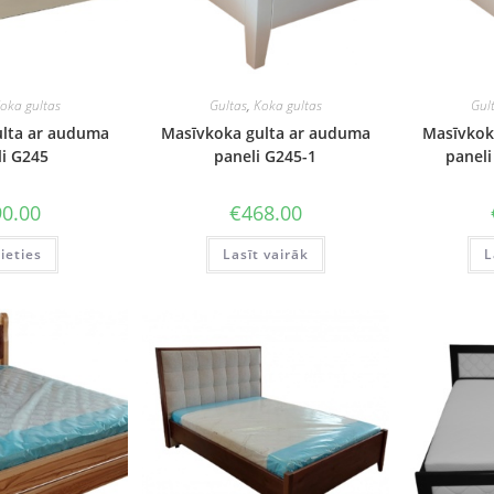
oka gultas
Gultas
,
Koka gultas
Gul
lta ar auduma
Masīvkoka gulta ar auduma
Masīvkok
i G245
paneli G245-1
paneli
0.00
€
468.00
This
lieties
Lasīt vairāk
L
product
has
multiple
variants.
The
options
may
be
chosen
on
the
product
page