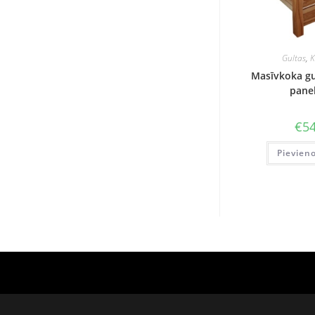
Gultas
,
K
Masīvkoka gu
panel
€
54
Pievien