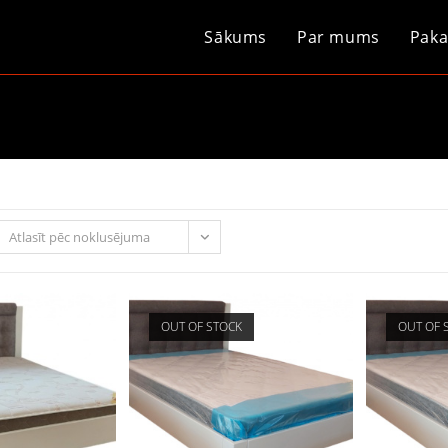
Sākums
Par mums
Paka
Atlasīt pēc noklusējuma
OUT OF STOCK
OUT OF 