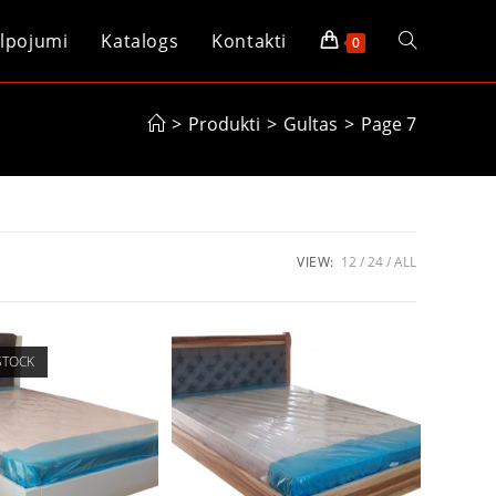
lpojumi
Katalogs
Kontakti
Toggle
0
website
>
Produkti
>
Gultas
>
Page 7
search
VIEW:
12
24
ALL
STOCK