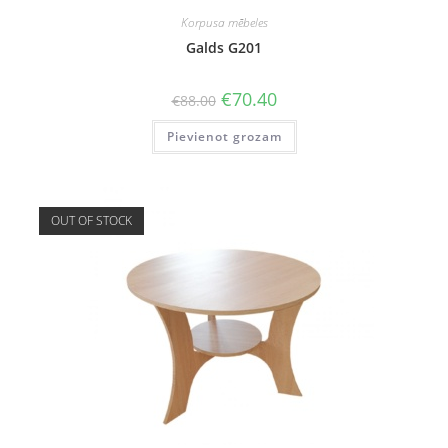
Korpusa mēbeles
Galds G201
Original
Current
€
70.40
€
88.00
price
price
was:
is:
Pievienot grozam
€88.00.
€70.40.
OUT OF STOCK