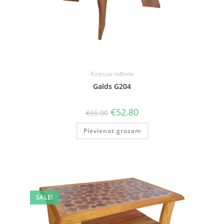
Korpusa mēbeles
Galds G204
Original
Current
€
52.80
€
66.00
price
price
was:
is:
Pievienot grozam
€66.00.
€52.80.
SALE!