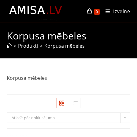
Skip
Izvēlne
to
0
content
Korpusa mēbeles
>
Produkti
>
Korpusa mēbeles
Korpusa mēbeles
Atlasīt pēc noklusējuma