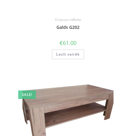
Korpusa mēbeles
Galds G202
€
61.00
Lasīt vairāk
SALE!