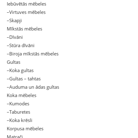
Iebūvētās mēbeles
–Virtuves mēbeles
–Skapji
Mīkstās mēbeles
–Dīvāni
–Stūra dīvāni
–Biroja mīkstās mēbeles
Gultas
–Koka gultas
–Gultas – tahtas
–Auduma un ādas gultas
Koka mēbeles
–Kumodes
–Taburetes
–Koka krēsli
Korpusa mēbeles
Matrači