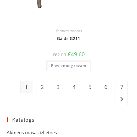
Korpusa mēbeles
Galds G211
Original
Current
€
49.60
€
62.00
price
price
was:
is:
Pievienot grozam
€62.00.
€49.60.
1
2
3
4
5
6
7
Katalogs
Akmens masas izlietnes