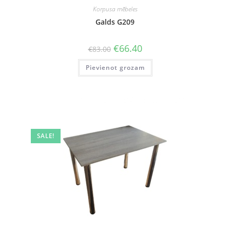
Korpusa mēbeles
Galds G209
Original
Current
€
66.40
€
83.00
price
price
was:
is:
Pievienot grozam
€83.00.
€66.40.
SALE!