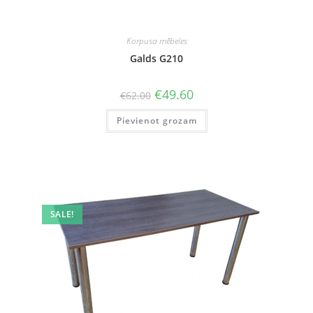
Korpusa mēbeles
Galds G210
Original
Current
€
49.60
€
62.00
price
price
was:
is:
Pievienot grozam
€62.00.
€49.60.
SALE!