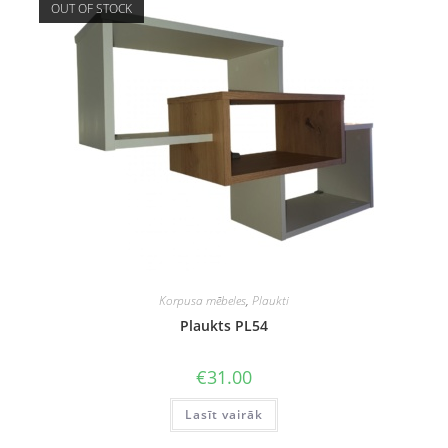
OUT OF STOCK
Korpusa mēbeles
,
Plaukti
Plaukts PL54
€
31.00
Lasīt vairāk