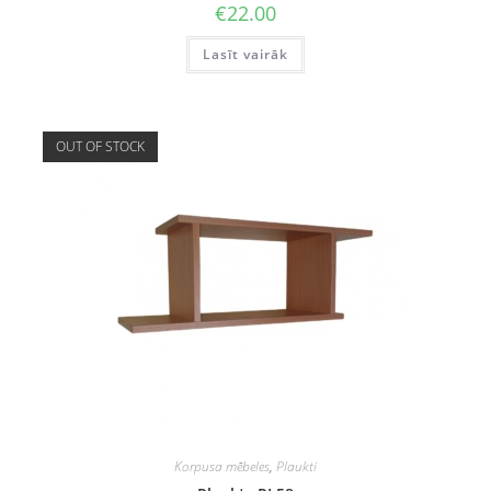
€
22.00
Lasīt vairāk
OUT OF STOCK
Korpusa mēbeles
,
Plaukti