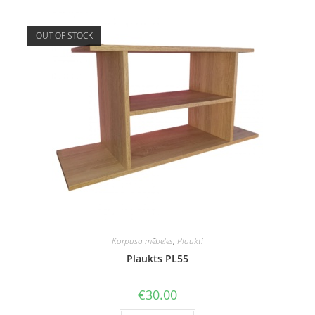
OUT OF STOCK
Korpusa mēbeles
,
Plaukti
Plaukts PL55
€
30.00