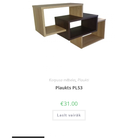
Korpusa mēbeles
,
Plaukti
Plaukts PL53
€
31.00
Lasīt vairāk