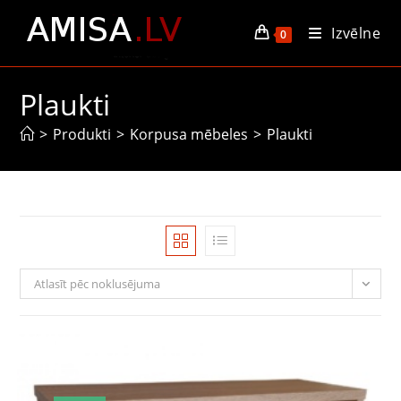
Skip
Izvēlne
to
0
content
Plaukti
>
Produkti
>
Korpusa mēbeles
>
Plaukti
Atlasīt pēc noklusējuma