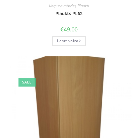
Korpusa mēbeles
,
Plaukti
Plaukts PL62
€
49.00
Lasīt vairāk
SALE!