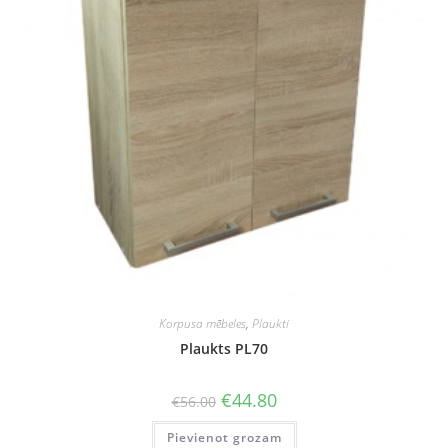
Korpusa mēbeles
,
Plaukti
Plaukts PL70
Original
Current
€
44.80
€
56.00
price
price
was:
is:
Pievienot grozam
€56.00.
€44.80.