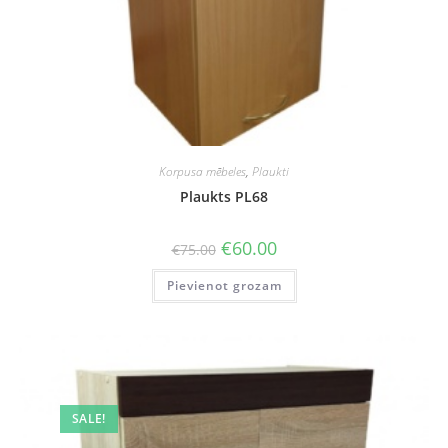
Korpusa mēbeles
,
Plaukti
Plaukts PL68
Original
Current
€
60.00
€
75.00
price
price
was:
is:
Pievienot grozam
€75.00.
€60.00.
SALE!