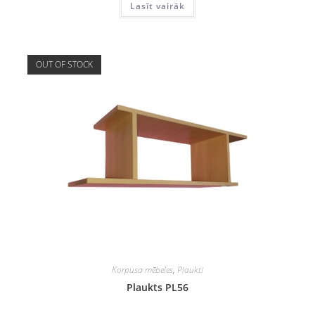
Lasīt vairāk
OUT OF STOCK
Korpusa mēbeles
,
Plaukti
Plaukts PL56