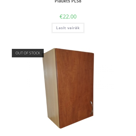
Plaukts PL58
€
22.00
Lasīt vairāk
OUT OF STOCK