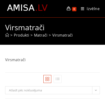
Skip
Izvēlne
to
0
content
Virsmatrači
>
Produkti
>
Matrači
>
Virsmatrači
Virsmatrači
Atlasīt pēc noklusējuma