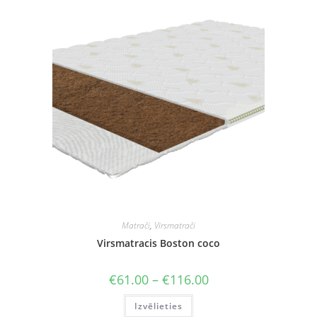
Matrači
,
Virsmatrači
Virsmatracis Boston coco
Price
€
61.00
–
€
116.00
range:
€61.00
This
Izvēlieties
through
product
€116.00