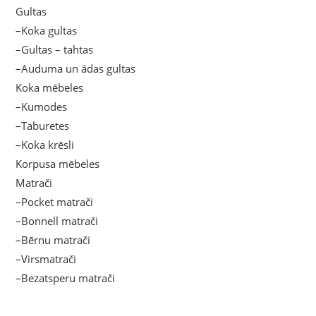
Gultas
–Koka gultas
–Gultas – tahtas
–Auduma un ādas gultas
Koka mēbeles
–Kumodes
–Taburetes
–Koka krēsli
Korpusa mēbeles
Matrači
–Pocket matrači
–Bonnell matrači
–Bērnu matrači
–Virsmatrači
–Bezatsperu matrači