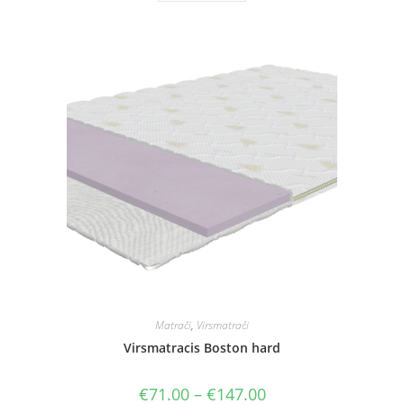
has
multiple
variants.
The
options
may
be
chosen
on
the
product
page
Matrači
,
Virsmatrači
Virsmatracis Boston hard
Price
€
71.00
–
€
147.00
range: