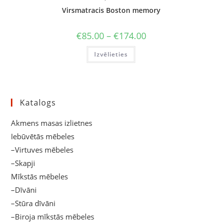
Virsmatracis Boston memory
Price
€
85.00
–
€
174.00
range:
€85.00
This
Izvēlieties
through
product
€174.00
has
multiple
variants.
The
options
may
Katalogs
be
chosen
on
Akmens masas izlietnes
the
product
Iebūvētās mēbeles
page
–Virtuves mēbeles
–Skapji
Mīkstās mēbeles
–Dīvāni
–Stūra dīvāni
–Biroja mīkstās mēbeles