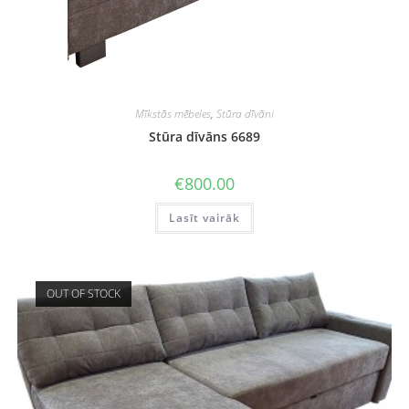
Mīkstās mēbeles
,
Stūra dīvāni
Stūra dīvāns 6689
€
800.00
Lasīt vairāk
OUT OF STOCK