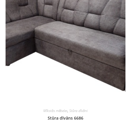
Mīkstās mēbeles
,
Stūra dīvāni
Stūra dīvāns 6686