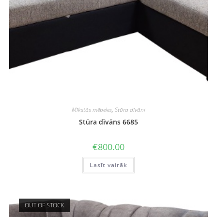
Mīkstās mēbeles
,
Stūra dīvāni
Stūra dīvāns 6685
€
800.00
Lasīt vairāk
OUT OF STOCK