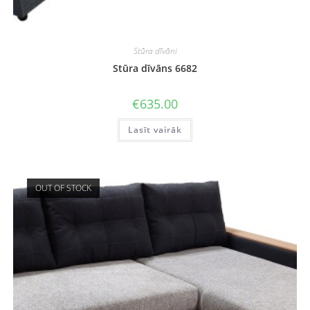
Stūra dīvāni
Stūra dīvāns 6682
€
635.00
Lasīt vairāk
OUT OF STOCK