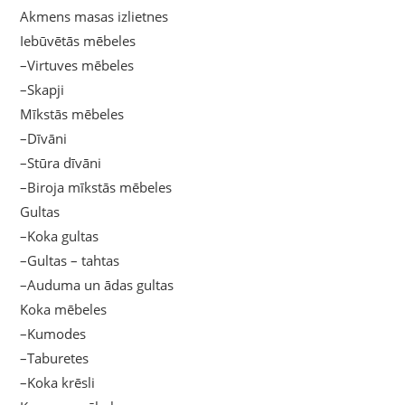
Akmens masas izlietnes
Iebūvētās mēbeles
–Virtuves mēbeles
–Skapji
Mīkstās mēbeles
–Dīvāni
–Stūra dīvāni
–Biroja mīkstās mēbeles
Gultas
–Koka gultas
–Gultas – tahtas
–Auduma un ādas gultas
Koka mēbeles
–Kumodes
–Taburetes
–Koka krēsli