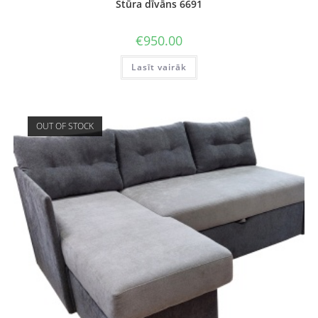
Stūra dīvāns 6691
€
950.00
Lasīt vairāk
OUT OF STOCK