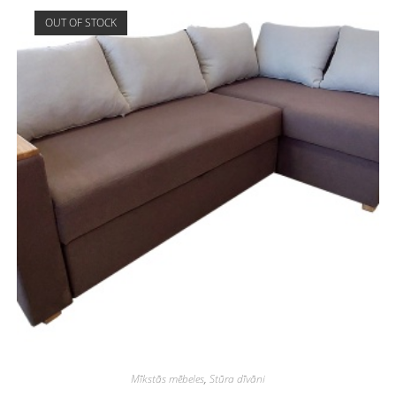
OUT OF STOCK
Mīkstās mēbeles
,
Stūra dīvāni