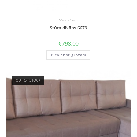
Stūra dīvāni
Stūra dīvāns 6679
€
798.00
Pievienot grozam
OUT OF STOCK