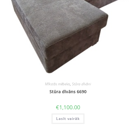
Mīkstās mēbeles
,
Stūra dīvāni
Stūra dīvāns 6690
€
1,100.00
Lasīt vairāk