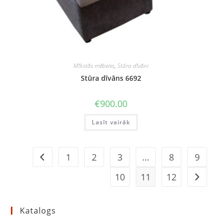
Mīkstās mēbeles
,
Stūra dīvāni
Stūra dīvāns 6692
€
900.00
Lasīt vairāk
1
2
3
…
8
9
10
11
12
Katalogs