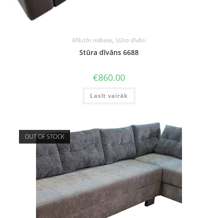
Mīkstās mēbeles
,
Stūra dīvāni
Stūra dīvāns 6688
€
860.00
Lasīt vairāk
OUT OF STOCK