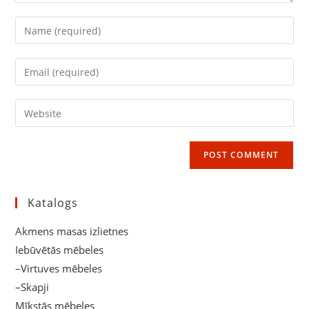
Enter
your
name
Enter
or
your
username
email
Enter
to
address
your
comment
to
website
comment
URL
(optional)
Katalogs
Akmens masas izlietnes
Iebūvētās mēbeles
–Virtuves mēbeles
–Skapji
Mīkstās mēbeles