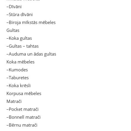
–Dīvāni
–Stūra dīvāni
–Biroja mīkstās mēbeles
Gultas
–Koka gultas
–Gultas – tahtas
–Auduma un ādas gultas
Koka mēbeles
–Kumodes
–Taburetes
–Koka krēsli
Korpusa mēbeles
Matrači
–Pocket matrači
–Bonnell matrači
–Bērnu matrači