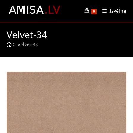
Skip
Izvēlne
to
0
content
Velvet-34
>
Velvet-34