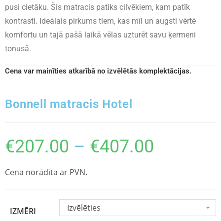
pusi cietāku. Šis matracis patiks cilvēkiem, kam patīk
kontrasti. Ideālais pirkums tiem, kas mīl un augsti vērtē
komfortu un tajā pašā laikā vēlas uzturēt savu ķermeni
tonusā.
Cena var mainīties atkarībā no izvēlētās komplektācijas.
Bonnell matracis Hotel
€
207.00
–
€
407.00
Cena norādīta ar PVN.
Izvēlēties
IZMĒRI