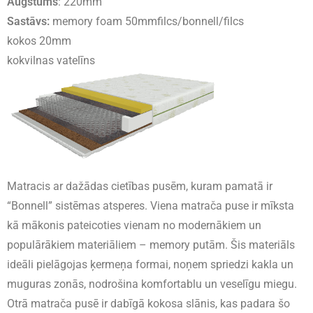
Augstums
: 220mm
Sastāvs:
memory foam 50mmfilcs/bonnell/filcs
kokos 20mm
kokvilnas vatelīns
Matracis ar dažādas cietības pusēm, kuram pamatā ir
“Bonnell” sistēmas atsperes. Viena matrača puse ir mīksta
kā mākonis pateicoties vienam no modernākiem un
populārākiem materiāliem – memory putām. Šis materiāls
ideāli pielāgojas ķermeņa formai, noņem spriedzi kakla un
muguras zonās, nodrošina komfortablu un veselīgu miegu.
Otrā matrača pusē ir dabīgā kokosa slānis, kas padara šo