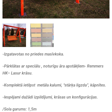
-Izgatavotas no priedes mas
ī
vkoka.
-P
ā
rkl
ā
tas ar speci
ā
lu , notur
ī
gu
ā
ra apst
ā
k
ļ
iem- Remmers
HK– Lasur krāsu.
-Komplekt
ā
ietilpst met
ā
la kalumi, “st
ā
r
ķa
ligzda”, k
ā
pn
ī
tes.
-Iesp
ē
jami daž
ā
di izpild
ī
jumi, kr
ā
sas un konfigur
ā
cijas.
/Sola garums: 1,5m