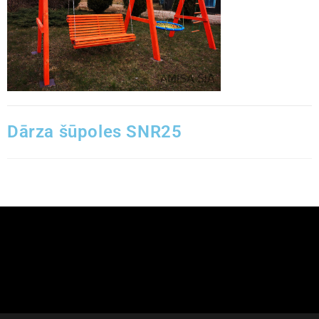
Dārza šūpoles SNR25