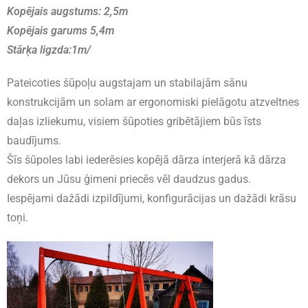
Kopējais augstums: 2,5m
Kopējais garums 5,4m
Stārķa ligzda:1m/
Pateicoties šūpoļu augstajam un stabilajām sānu
konstrukcijām un solam ar ergonomiski pielāgotu atzveltnes
daļas izliekumu, visiem šūpoties gribētājiem būs īsts
baudījums.
Šīs šūpoles labi iederēsies kopējā dārza interjerā kā dārza
dekors un Jūsu ģimeni priecēs vēl daudzus gadus.
Iespējami dažādi izpildījumi, konfigurācijas un dažādi krāsu
toņi.