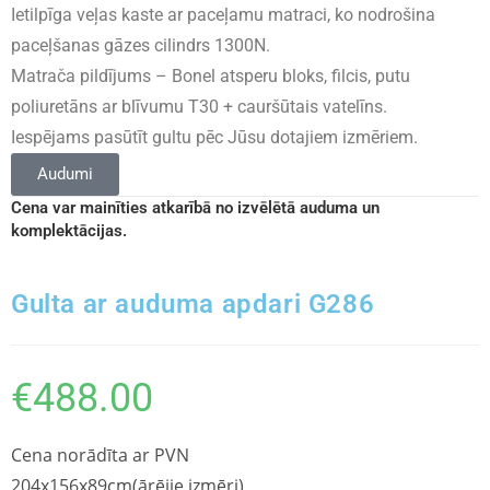
Ietilpīga veļas kaste ar paceļamu matraci, ko nodrošina
paceļšanas gāzes cilindrs 1300N.
Matrača pildījums – Bonel atsperu bloks, filcis, putu
poliuretāns ar blīvumu T30 + cauršūtais vatelīns.
Iespējams pasūtīt gultu pēc Jūsu dotajiem izmēriem.
Audumi
Cena var mainīties atkarībā no izvēlētā auduma un
komplektācijas.
Gulta ar auduma apdari G286
€
488.00
Cena norādīta ar PVN
204x156x89cm(ārējie izmēri)