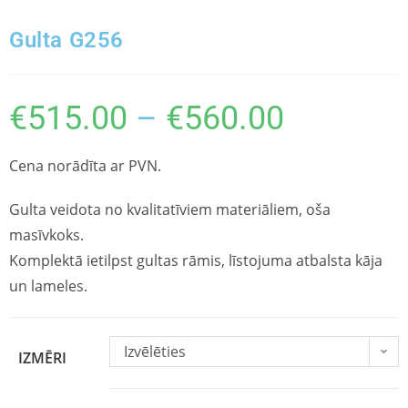
Gulta G256
€
515.00
–
€
560.00
Cena norādīta ar PVN.
Gulta veidota no kvalitatīviem materiāliem, oša
masīvkoks.
Komplektā ietilpst gultas rāmis, līstojuma atbalsta kāja
un lameles.
Izvēlēties
IZMĒRI