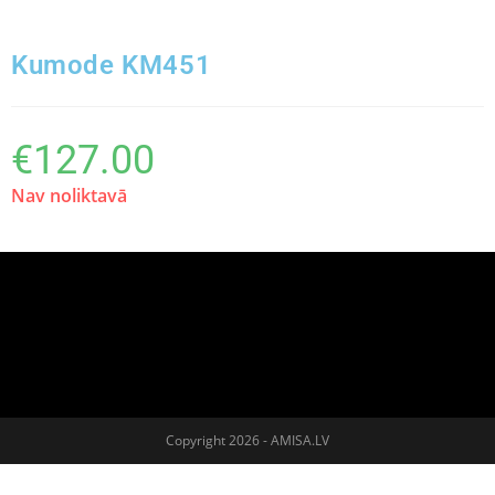
Kumode KM451
€
127.00
Nav noliktavā
Copyright 2026 - AMISA.LV