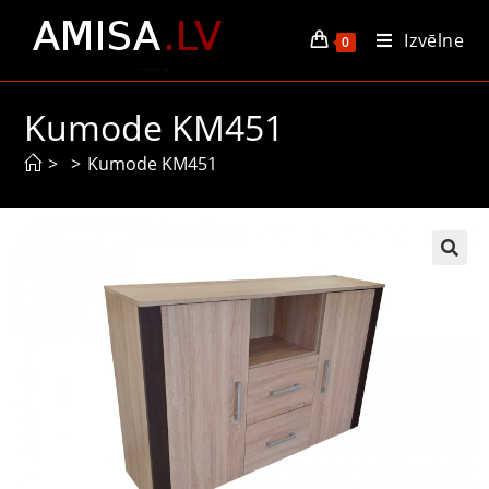
Izvēlne
0
Kumode KM451
>
>
Kumode KM451