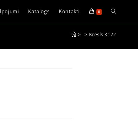
lpojumi
Katalogs
Kontakti
0
>
>
Krēsls K122