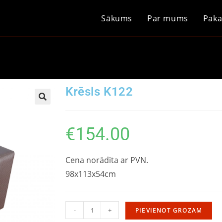
Sākums
Par mums
Paka
Krēsls K122
€
154.00
Cena norādīta ar PVN.
98x113x54cm
-
+
PIEVIENOT GROZAM