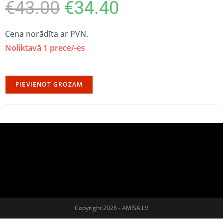
€
43.00
€
34.40
Cena norādīta ar PVN.
Noliktavā 1 prece/-es
PIEVIENOT GROZAM
Copyright 2026 - AMISA.LV