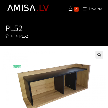
Izvēlne
0
PL52
>
>
PL52
SALE!