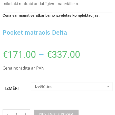
mīkstaki matrači ar dabīgiem materiāliem.
Cena var mainīties atkarībā no izvēlētās komplektācijas.
Pocket matracis Delta
€
171.00
–
€
337.00
Cena norādīta ar PVN.
Izvēlēties
IZMĒRI
-
+
PIEVIENOT GROZAM