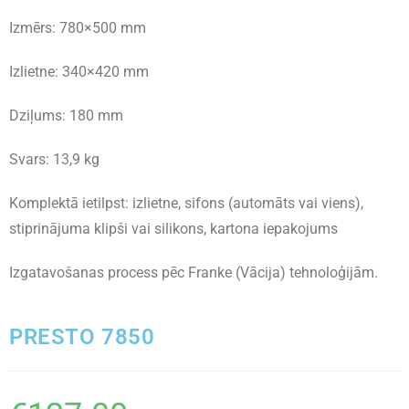
Izmērs: 780×500 mm
Izlietne: 340×420 mm
Dziļums: 180 mm
Svars: 13,9 kg
Komplektā ietilpst: izlietne, sifons (automāts vai viens),
stiprinājuma klipši vai silikons, kartona iepakojums
Izgatavošanas process pēc Franke (Vācija) tehnoloģijām.
PRESTO 7850