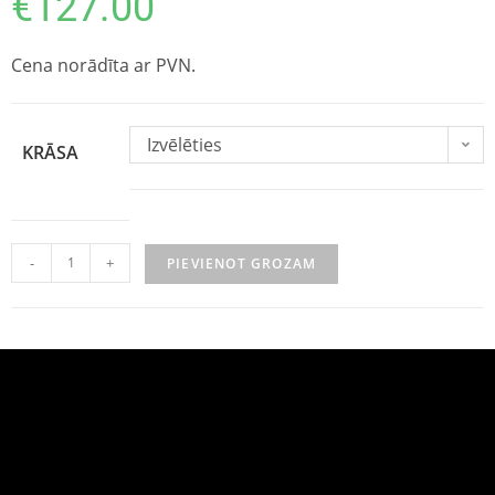
€
127.00
Cena norādīta ar PVN.
Izvēlēties
KRĀSA
-
+
PIEVIENOT GROZAM