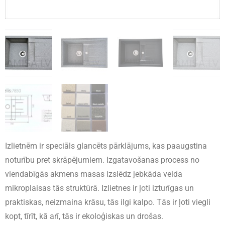
Izlietnēm ir speciāls glancēts pārklājums, kas paaugstina
noturību pret skrāpējumiem. Izgatavošanas process no
viendabīgās akmens masas izslēdz jebkāda veida
mikroplaisas tās struktūrā. Izlietnes ir ļoti izturīgas un
praktiskas, neizmaina krāsu, tās ilgi kalpo. Tās ir ļoti viegli
kopt, tīrīt, kā arī, tās ir ekoloģiskas un drošas.