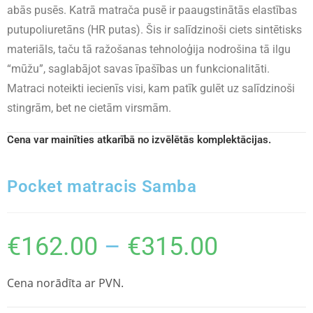
abās pusēs. Katrā matrača pusē ir paaugstinātās elastības
putupoliuretāns (HR putas). Šis ir salīdzinoši ciets sintētisks
materiāls, taču tā ražošanas tehnoloģija nodrošina tā ilgu
“mūžu”, saglabājot savas īpašības un funkcionalitāti.
Matraci noteikti iecienīs visi, kam patīk gulēt uz salīdzinoši
stingrām, bet ne cietām virsmām.
Cena var mainīties atkarībā no izvēlētās komplektācijas.
Pocket matracis Samba
€
162.00
–
€
315.00
Cena norādīta ar PVN.