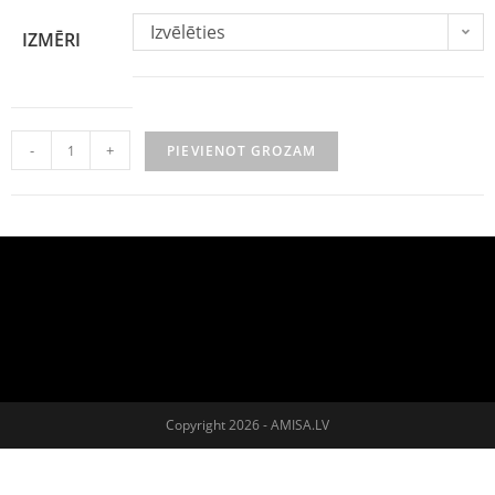
Izvēlēties
IZMĒRI
-
+
PIEVIENOT GROZAM
Copyright 2026 - AMISA.LV