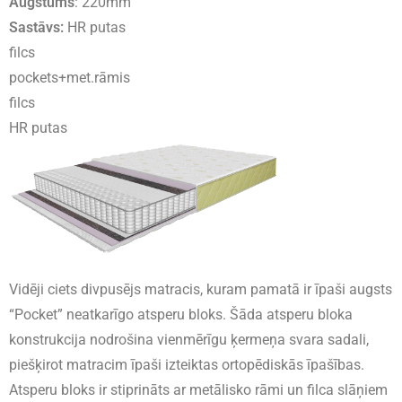
Augstums
: 220mm
Sastāvs:
HR putas
filcs
pockets+met.rāmis
filcs
HR putas
Vidēji ciets divpusējs matracis, kuram pamatā ir īpaši augsts
“Pocket” neatkarīgo atsperu bloks. Šāda atsperu bloka
konstrukcija nodrošina vienmērīgu ķermeņa svara sadali,
piešķirot matracim īpaši izteiktas ortopēdiskās īpašības.
Atsperu bloks ir stiprināts ar metālisko rāmi un filca slāņiem