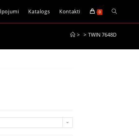
lpojumi
Katalogs
Kontakti
0
>
>
TWIN 7648D