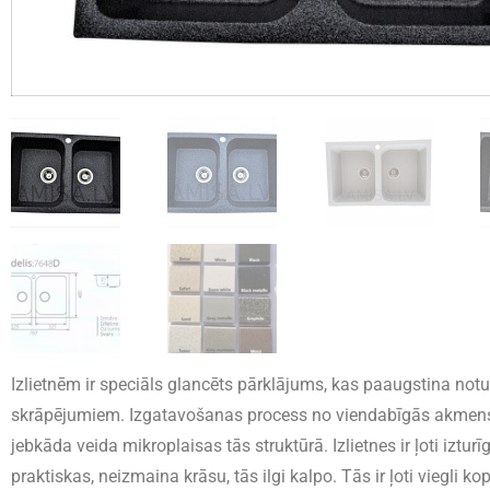
Izlietnēm ir speciāls glancēts pārklājums, kas paaugstina notu
skrāpējumiem. Izgatavošanas process no viendabīgās akmen
jebkāda veida mikroplaisas tās struktūrā. Izlietnes ir ļoti iztur
praktiskas, neizmaina krāsu, tās ilgi kalpo. Tās ir ļoti viegli kopt, 