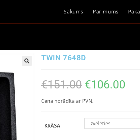
Sākums
Par mums
Paka
TWIN 7648D
€
151.00
€
106.00
Cena norādīta ar PVN.
Izvēlēties
KRĀSA