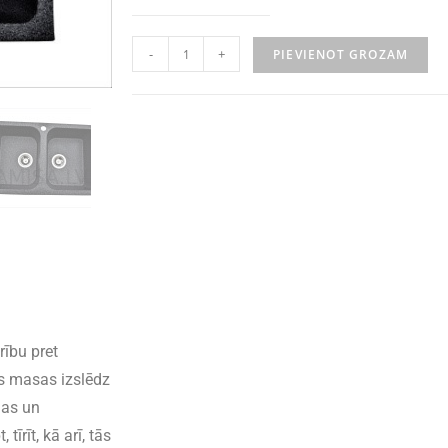
-
+
PIEVIENOT GROZAM
rību pret
s masas izslēdz
īgas un
tīrīt, kā arī, tās