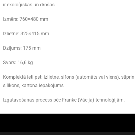
ir ekoloģiskas un drošas.
Izmērs: 760×480 mm
Izlietne: 325×415 mm
Dziļums: 175 mm
Svars: 16,6 kg
Komplektā ietilpst: izlietne, sifons (automāts vai viens), stipri
silikons, kartona iepakojums
Izgatavošanas process pēc Franke (Vācija) tehnoloģijām.