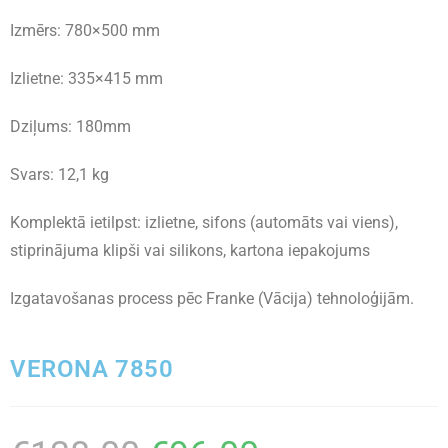
Izmērs: 780×500 mm
Izlietne: 335×415 mm
Dziļums: 180mm
Svars: 12,1 kg
Komplektā ietilpst: izlietne, sifons (automāts vai viens),
stiprinājuma klipši vai silikons, kartona iepakojums
Izgatavošanas process pēc Franke (Vācija) tehnoloģijām.
VERONA 7850