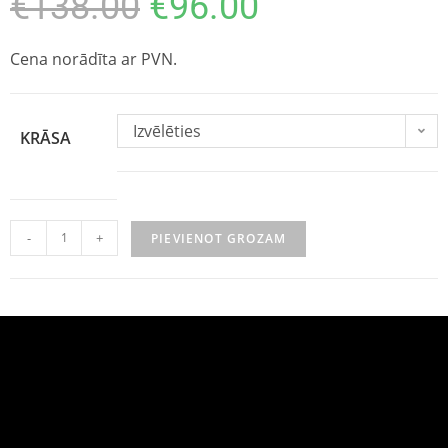
€
138.00
€
96.00
Cena norādīta ar PVN.
Izvēlēties
KRĀSA
-
+
PIEVIENOT GROZAM