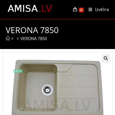
Izvēlne
0
VERONA 7850
>
>
VERONA 7850
SALE!