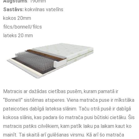
Augstums
: 190mm
Sastāvs:
kokvilnas vatelīns
kokos 20mm
filcs/bonnell/filcs
lateks 20 mm
Matracis ar dažādas cietības pusēm, kuram pamatā ir
“Bonnell” sistēmas atsperes. Viena matrača puse ir mīkstāka
pateicoties dabīgā lateksa slānim. Taču otrā pusē ir dabīgā
kokosa slānis, kas padara šo matrača pusi būtiski cietāku. Šis
matracis patiks cilvēkiem, kam patīk laiku pa laikam kaut ko
mainīt. Tai skaitā arī gulēšanas virsmu. Kā arī šo matrača