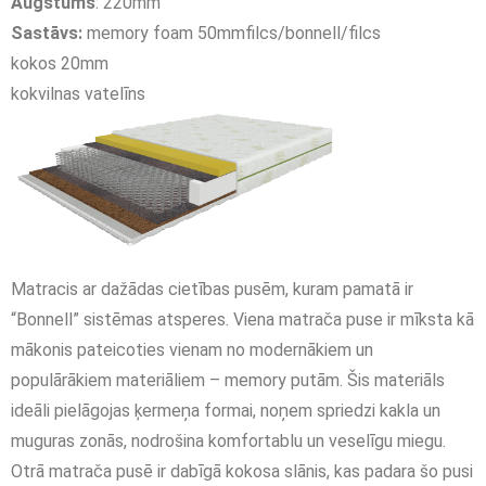
Augstums
: 220mm
Sastāvs:
memory foam 50mmfilcs/bonnell/filcs
kokos 20mm
kokvilnas vatelīns
Matracis ar dažādas cietības pusēm, kuram pamatā ir
“Bonnell” sistēmas atsperes. Viena matrača puse ir mīksta kā
mākonis pateicoties vienam no modernākiem un
populārākiem materiāliem – memory putām. Šis materiāls
ideāli pielāgojas ķermeņa formai, noņem spriedzi kakla un
muguras zonās, nodrošina komfortablu un veselīgu miegu.
Otrā matrača pusē ir dabīgā kokosa slānis, kas padara šo pusi