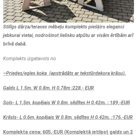
Stilīgs dārza/terases mēbeļu komplekts piešķirs eleganci
jebkurai vietai, nodrošinot lielisku atpūtu ar visām ērtībām arī
brīvā dabā.
Komplekts izgatavots no
–Priedes/egles koka
(apstrādāts ar tekstūrdekora krāsu).
Galds L 1,5m, W 0,8m, H 0,78m
:228,- EUR
Sols- L 1,5m, kopējais W 0,8m, sēdītes H 0,42m.
: 189,-EUR
Krēsls- L 0,6m, kopējais W 0,8m, sēdītes H 0,42m.
:176,-EUR
Komplekta cena: 605,-EUR (Komplektā ietilpst galds un 2