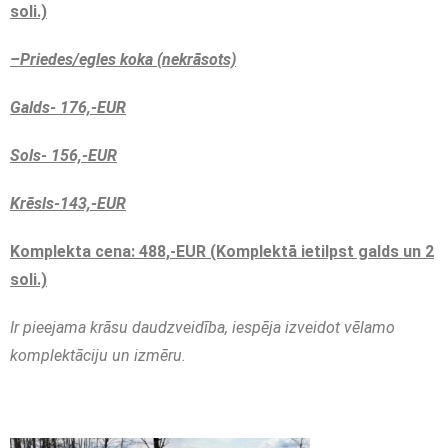
soli.)
–Priedes/egles koka (
nekrāsots)
Galds-
176,-
EUR
Sols-
156,-
EUR
Krēsls-
143,-
EUR
Komplekta cena: 488,-EUR (Komplektā ietilpst galds un 2
soli.)
Ir pieejama krāsu daudzveidība, iespēja izveidot vēlamo
komplektāciju un izmēru.