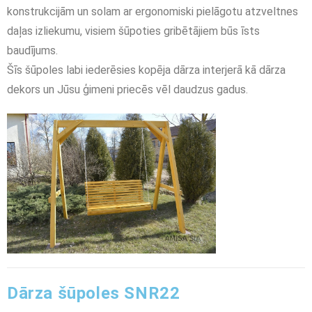
konstrukcijām un solam ar ergonomiski pielāgotu atzveltnes
daļas izliekumu, visiem šūpoties gribētājiem būs īsts
baudījums.
Šīs šūpoles labi iederēsies kopēja dārza interjerā kā dārza
dekors un Jūsu ģimeni priecēs vēl daudzus gadus.
Dārza šūpoles SNR22