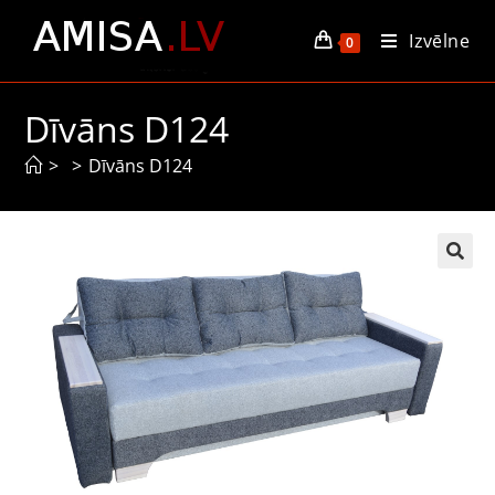
Izvēlne
0
Dīvāns D124
>
>
Dīvāns D124