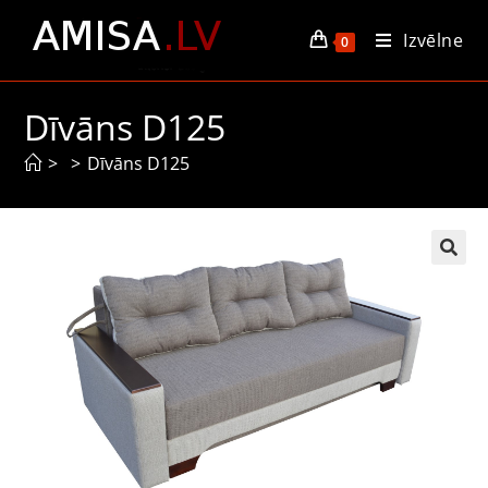
Izvēlne
0
Dīvāns D125
>
>
Dīvāns D125