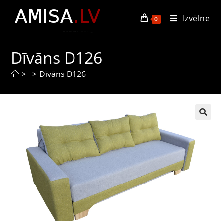
Izvēlne
0
Dīvāns D126
>
>
Dīvāns D126