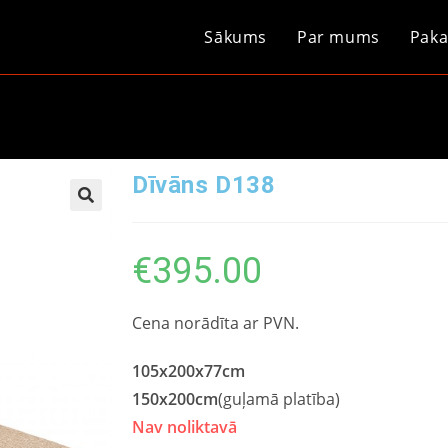
Sākums
Par mums
Paka
Dīvāns D138
€
395.00
Cena norādīta ar PVN.
105x200x77cm
150x200cm
(guļamā platība)
Nav noliktavā