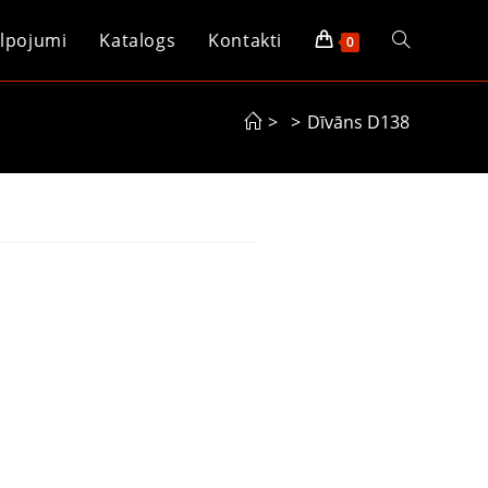
lpojumi
Katalogs
Kontakti
0
>
>
Dīvāns D138