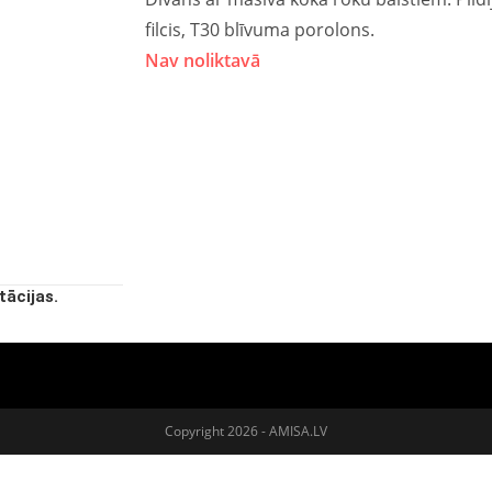
filcis, T30 blīvuma porolons.
Nav noliktavā
tācijas.
Copyright 2026 - AMISA.LV