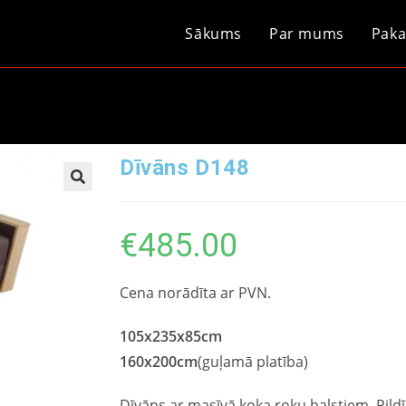
Sākums
Par mums
Paka
Dīvāns D148
€
485.00
Cena norādīta ar PVN.
105x235x85cm
160x200cm
(guļamā platība)
Dīvāns ar masīvā koka roku balstiem. Pild