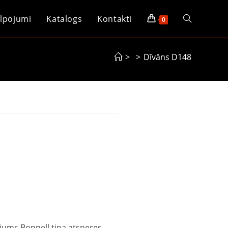
lpojumi
Katalogs
Kontakti
0
>
>
Dīvāns D148
ījums Bonnell tipa atsperes,