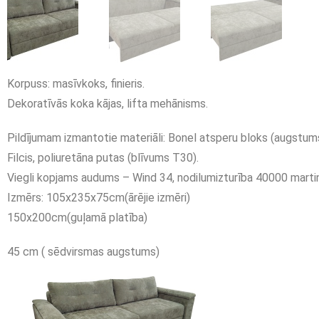
Korpuss: masīvkoks, finieris.
Dekoratīvās koka kājas, lifta mehānisms.
Pildījumam izmantotie materiāli: Bonel atsperu bloks (augst
Filcis, poliuretāna putas (blīvums T30).
Viegli kopjams audums – Wind 34, nodilumizturība 40000 martin
Izmērs: 105x235x75cm(ārējie izmēri)
150x200cm(guļamā platība)
45 cm ( sēdvirsmas augstums)