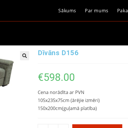
Sākums
Par mums
Paka
Dīvāns D156
€
598.00
Cena norādīta ar PVN
105x235x75cm (ārējie izmēri)
150x200cm(guļamā platība)