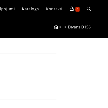
lpojumi
Katalogs
Kontakti
0
>
>
Dīvāns D156