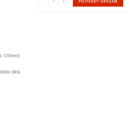
-
+
PIEVIENOT GROZAM
ums 120mm)
dale ciklu.