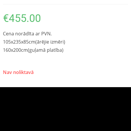
€
455.00
Cena norādīta ar PVN.
105x235x85cm(ārējie izmēri)
160x200cm(guļamā platība)
Nav noliktavā