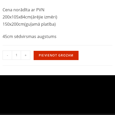
Cena norādīta ar PVN
200x105x84cm(ārējie izmēri)
150x200cm(guļamā platība)
45cm sēdvirsmas augstums
-
+
PIEVIENOT GROZAM