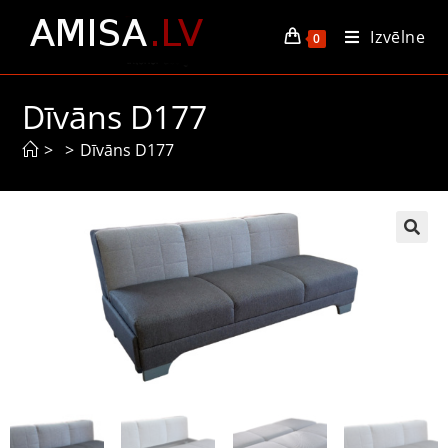
Izvēlne
0
Dīvāns D177
>
>
Dīvāns D177