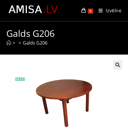
Izvēlne
0
Galds G206
>
>
Galds G206
SALE!