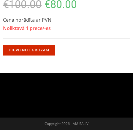
€
100.00
€
80.00
Cena norādīta ar PVN.
Noliktavā 1 prece/-es
PIEVIENOT GROZAM
Copyright 2026 - AMISA.LV