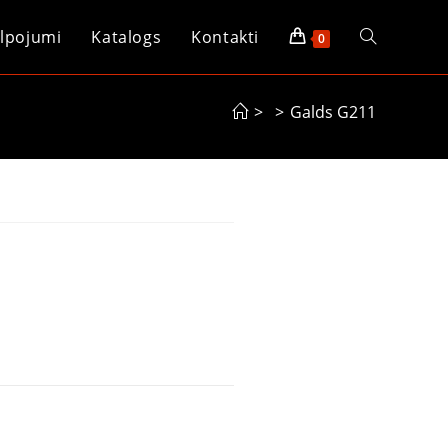
lpojumi
Katalogs
Kontakti
0
>
>
Galds G211