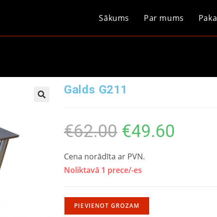
Sākums
Par mums
Paka
Galds G211
€
62.00
€
49.60
Cena norādīta ar PVN.
Noliktavā 1 prece/-es
PIEVIENOT GROZAM