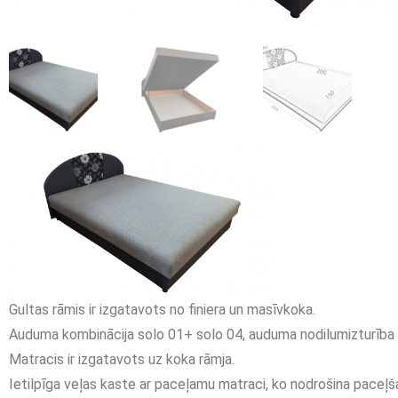
Gultas rāmis ir izgatavots no finiera un masīvkoka.
Auduma kombinācija solo 01+ solo 04, auduma nodilumizturība i
Matracis ir izgatavots uz koka rāmja.
Ietilpīga veļas kaste ar paceļamu matraci, ko nodrošina paceļ