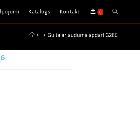
lpojumi
Katalogs
Kontakti
0
>
>
Gulta ar auduma apdari G286
86