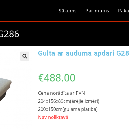
Sākums
Par mums
Paka
 G286
Gulta ar auduma apdari G2
€
488.00
Cena norādīta ar PVN
204x156x89cm(ārējie izmēri)
200x150cm(guļamā platība)
Nav noliktavā