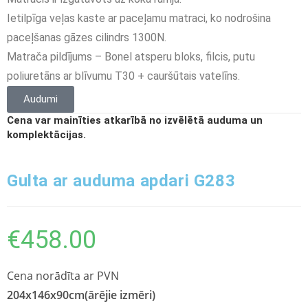
Ietilpīga veļas kaste ar paceļamu matraci, ko nodrošina
paceļšanas gāzes cilindrs 1300N.
Matrača pildījums – Bonel atsperu bloks, filcis, putu
poliuretāns ar blīvumu T30 + cauršūtais vatelīns.
Audumi
Cena var mainīties atkarībā no izvēlētā auduma un
komplektācijas.
Gulta ar auduma apdari G283
€
458.00
Cena norādīta ar PVN
204
x
146
x90cm(ārējie izmēri)