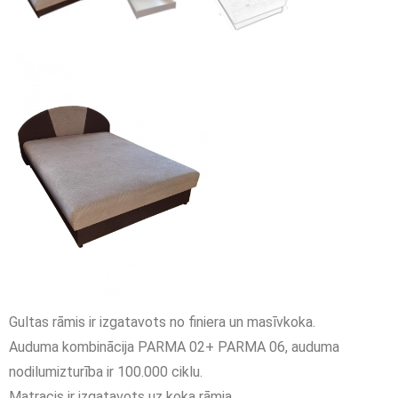
Gultas rāmis ir izgatavots no finiera un masīvkoka.
Auduma kombinācija PARMA 02+ PARMA 06, auduma
nodilumizturība ir 100.000 ciklu.
Matracis ir izgatavots uz koka rāmja.