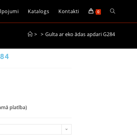
lpojumi
Katalogs
Kontakti
0
>
>
Gulta ar eko ādas apdari G284
284
mā platība)