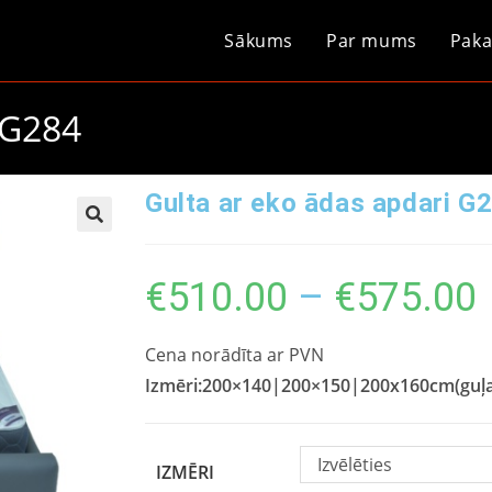
Sākums
Par mums
Paka
 G284
Gulta ar eko ādas apdari G
€
510.00
–
€
575.00
Cena norādīta ar PVN
Izmēri:200×140|200×150|200
x
160
cm(guļa
Izvēlēties
IZMĒRI