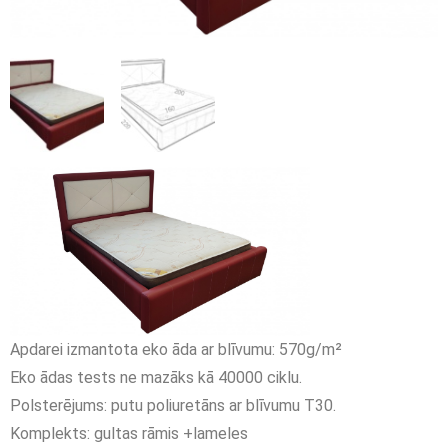
Apdarei izmantota eko āda ar blīvumu: 570g/m²
Eko ādas tests ne mazāks kā 40000 ciklu.
Polsterējums: putu poliuretāns ar blīvumu T30.
Komplekts: gultas rāmis +lameles