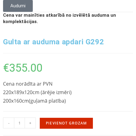
Audumi
Cena var mainīties atkarībā no izvēlētā auduma un
komplektācijas.
Gulta ar auduma apdari G292
€
355.00
Cena norādīta ar PVN
220x189x120cm (ārējie izmēri)
200x160cm(guļamā platība)
-
+
PIEVIENOT GROZAM