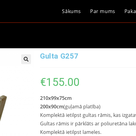
Sākums
Par mums
Paka
Gulta G257
€
155.00
210
x
99
x75cm
200
x
90
cm
(guļamā platība)
Komplektā ietilpst gultas rāmis, kas izgat
Gultas rāmis ir pārklāts ar poliuretāna lak
Komplektā ietilpst lameles.