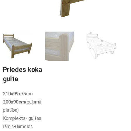
Priedes koka
gulta
210
x
99
x75cm
200
x
90
cm
(guļamā
platība)
Komplekts- gultas
rāmis+lameles