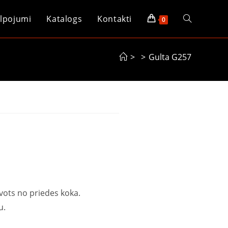
lpojumi
Katalogs
Kontakti
0
>
>
Gulta G257
avots no priedes koka.
u.