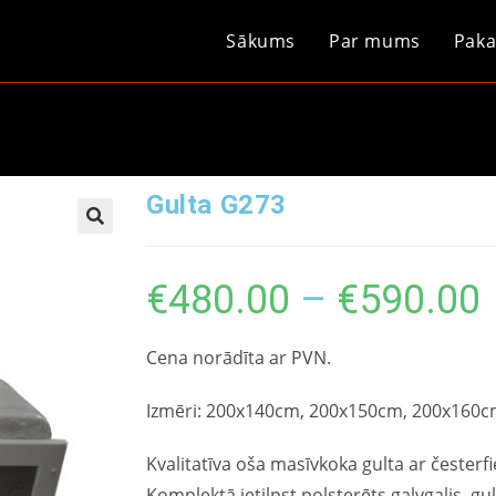
Sākums
Par mums
Paka
Gulta G273
€
480.00
–
€
590.00
Cena norādīta ar PVN.
Izmēri: 200x140cm, 200x150cm, 200x160c
Kvalitatīva oša masīvkoka gulta ar česterf
Komplektā ietilpst polsterēts galvgalis, gu