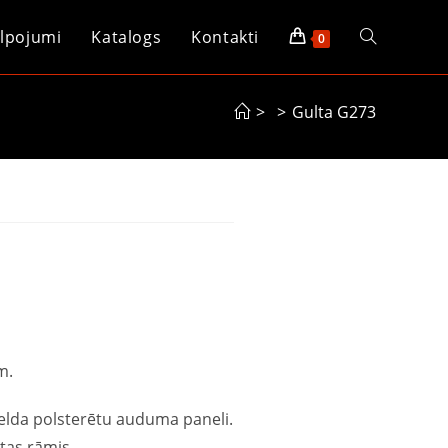
lpojumi
Katalogs
Kontakti
0
>
>
Gulta G273
m.
ielda polsterētu auduma paneli.
ltas rāmis,