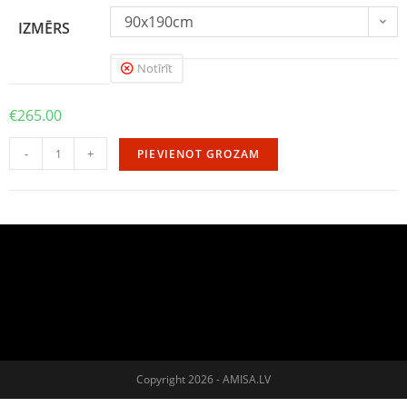
90x190cm
IZMĒRS
Notīrīt
€
265.00
-
+
PIEVIENOT GROZAM
Copyright 2026 - AMISA.LV