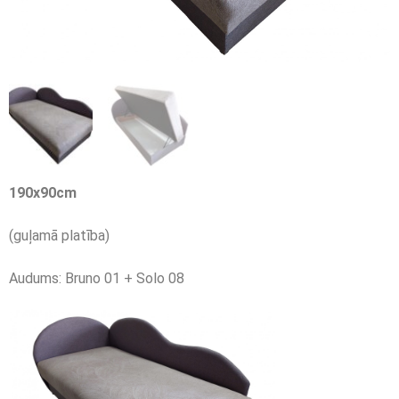
190
x
90
cm
(guļamā platība)
Audums: Bruno 01 + Solo 08