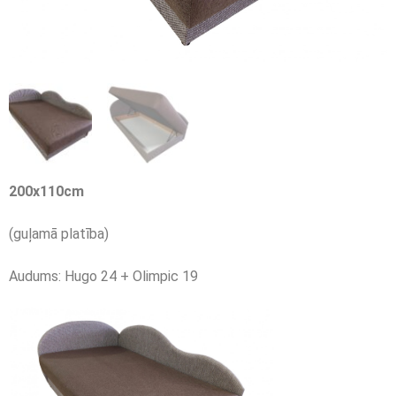
200
x
110
cm
(guļamā platība)
Audums: Hugo 24 + Olimpic 19