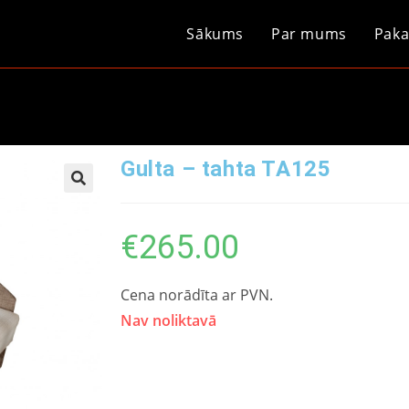
Sākums
Par mums
Paka
Gulta – tahta TA125
€
265.00
Cena norādīta ar PVN.
Nav noliktavā