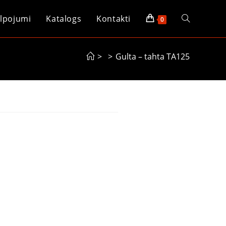
lpojumi
Katalogs
Kontakti
0
>
>
Gulta – tahta TA125