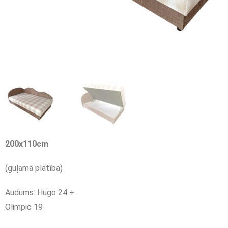
200
x
110
cm
(guļamā platība)
Audums: Hugo 24 +
Olimpic 19