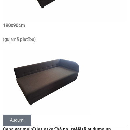
190
x
90
cm
(guļamā platība)
Audumi
Cena var mainīties atkarībā no izvēlētā auduma un